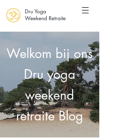
Dru Yoga
Weekend Retraite
Welkom bij ons
Dru yoga
weekend
retraite Blog