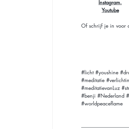
Instagra
m.
Youtube
Of schrijf je in voor 
#licht
#youshine
#dr
#meditatie
#verlichti
#meditatievanLuz
#st
#benji
#Nederland
#
#worldpeaceflame