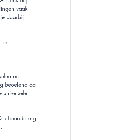
at ons blij 
dingen vaak 
je daarbij 
ten. 
kelen en 
tig beoefend ga 
 universele 
Dru benadering 
. 