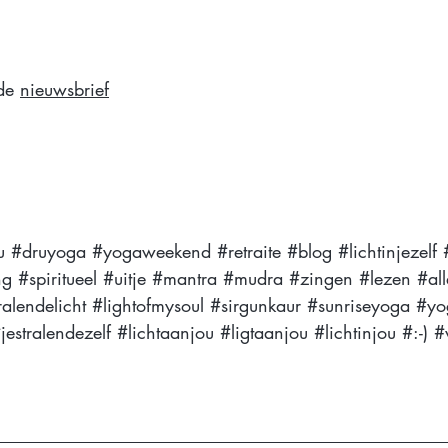
de 
nieuwsbrief
u
#druyoga
#yogaweekend
#retraite
#blog
#lichtinjezelf
ng
#spiritueel
#uitje
#mantra
#mudra
#zingen
#lezen
#all
ralendelicht
#lightofmysoul
#sirgunkaur
#sunriseyoga
#yo
jestralendezelf
#lichtaanjou
#ligtaanjou
#lichtinjou
 #:-) 
#