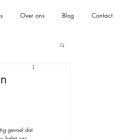
es
Over ons
Blog
Contact
en
ig gevoel dat 
s helpt ons 