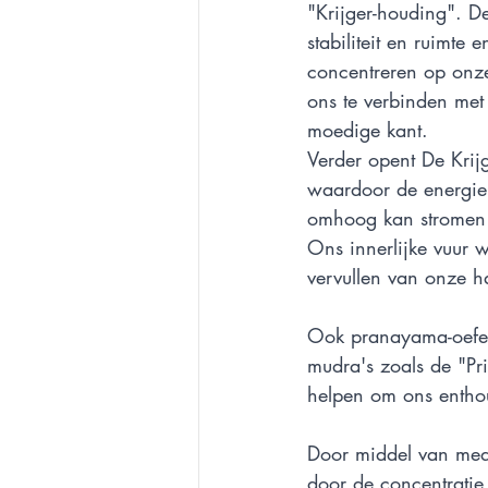
"Krijger-houding". D
stabiliteit en ruimte 
concentreren op onze 
ons te verbinden met
moedige kant. 
Verder opent De Krij
waardoor de energie 
omhoog kan stromen 
Ons innerlijke vuur w
vervullen van onze h
Ook pranayama-oefen
mudra's zoals de "Pr
helpen om ons enthou
Door middel van medi
door de concentratie