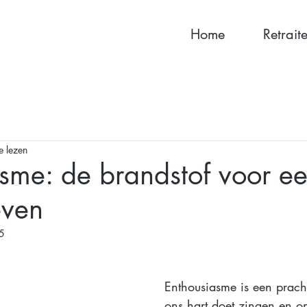
Home
Retrait
e lezen
sme: de brandstof voor e
even
5
Enthousiasme is een pracht
ons hart doet zingen en on