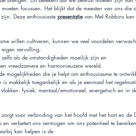
de brengen. Dit betekent dat we bewust moeten zijn van w
moeten focussen. Het blijkt dat de meesten van ons die 
zijn. Deze enthousiaste 
presentatie
 van Mel Robbins kan 
sme willen cultiveren, kunnen we veel voordelen verwach
eigen vervulling, 
g zelfs als de omstandigheden moeilijk zijn en
een vreedzamere en harmonieuzere wereld. 
de mogelijkheden die je helpt om enthousiasme te ontwik
 is makkelijk toegankelijk en als je eenmaal het regelma
 vlakken: fysiek, mentaal/emotioneel, energetisch en in de
zorgt voor verbinding van het hoofd met het hart en de 
 en verbetert ons vermogen om ons potentieel te bereiken
arbij kan helpen is de 