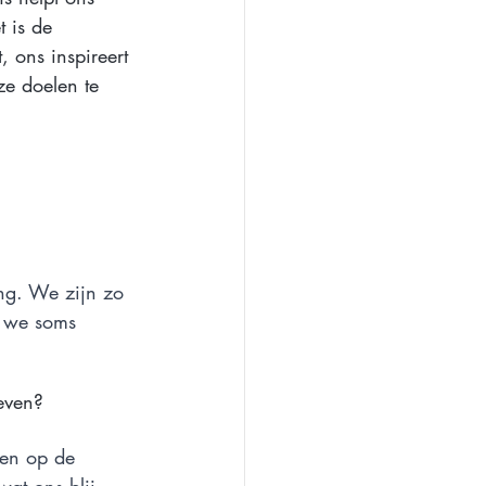
t is de 
, ons inspireert 
ze doelen te 
ing. We zijn zo 
t we soms 
even? 
ten op de 