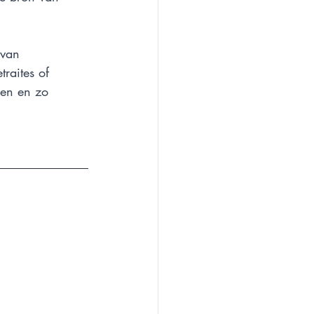
 van 
raites of 
gen en zo 