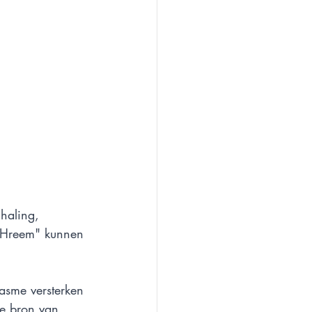
haling, 
 Hreem" kunnen 
asme versterken 
ke bron van 