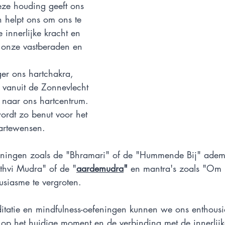
eze houding geeft ons 
en helpt ons om ons te 
innerlijke kracht en 
 onze vastberaden en 
ger ons hartchakra, 
vanuit de Zonnevlecht 
naar ons hartcentrum. 
ordt zo benut voor het 
artewensen.
ingen zoals de "Bhramari" of de "Hummende Bij" adem
ithvi Mudra" of de "
aardemudra
"
 en mantra's zoals "Om
siasme te vergroten. 
tatie en mindfulness-oefeningen kunnen we ons enthousi
 op het huidige moment en de verbinding met de innerlij