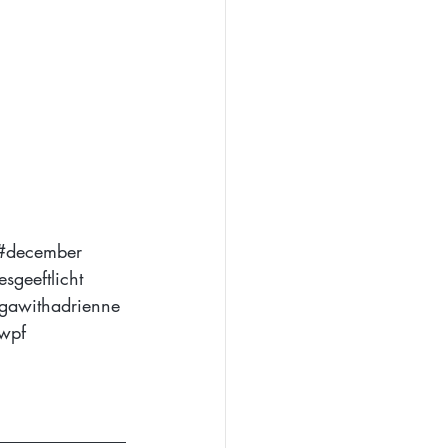
#december
esgeeftlicht
gawithadrienne
wpf