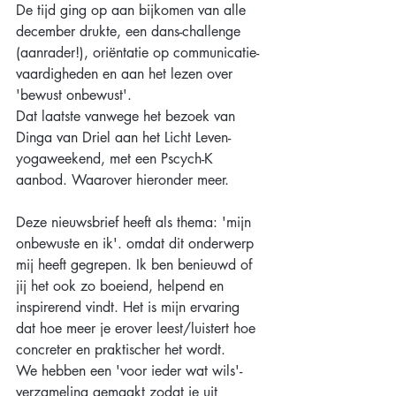
De tijd ging op aan bijkomen van alle 
december drukte, een dans-challenge 
(aanrader!), oriëntatie op communicatie-
vaardigheden en aan het lezen over 
'bewust onbewust'. 
Dat laatste vanwege het bezoek van 
Dinga van Driel aan het Licht Leven-
yogaweekend, met een Pscych-K 
aanbod. Waarover hieronder meer.
Deze nieuwsbrief heeft als thema: 'mijn 
onbewuste en ik'. omdat dit onderwerp 
mij heeft gegrepen. Ik ben benieuwd of 
jij het ook zo boeiend, helpend en 
inspirerend vindt. Het is mijn ervaring 
dat hoe meer je erover leest/luistert hoe 
concreter en praktischer het wordt.
We hebben een 'voor ieder wat wils'-
verzameling gemaakt zodat je uit 