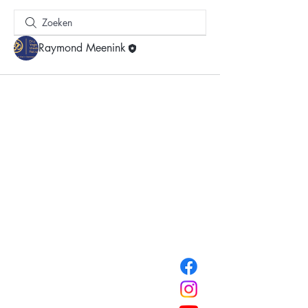
Raymond Meenink
HOME
DRU YOGA
HOTEL