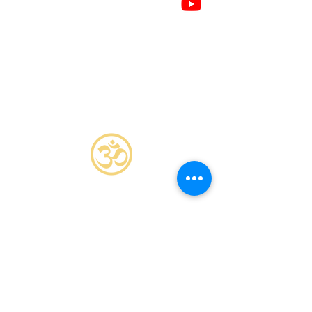
RETRAITES
PROGRAMMA
PRIJS
OVER ONS
BLOG
CONTACT
VEELGESTELDE VRAGEN
Contactpersoon voor boeking of
overleg:
Raymond Meenink
+31 (0)6 237 530 42
hallo@druyogaweekendretraite.nl