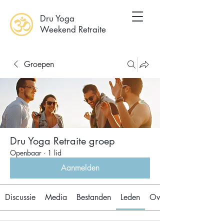
Dru Yoga
Weekend Retraite
Groepen
Dru Yoga Retraite groep
Openbaar
·
1 lid
Aanmelden
Discussie
Media
Bestanden
Leden
Over