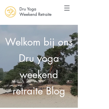
Dru Yoga
Weekend Retraite
Welkom bij ons
Dru yoga
weekend
retraite Blog