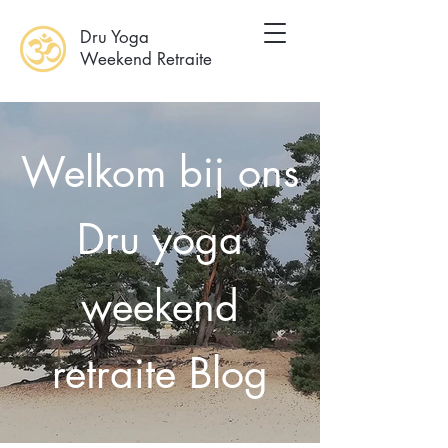
Dru Yoga
Weekend Retraite
Welkom bij ons
Dru yoga
weekend
retraite Blog