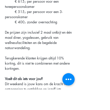
	€ 615,- per persoon voor een 
tweepersoonskamer
	€ 515,- per persoon voor een 3-
persoonskamer
	€ 400,- zonder overnachting
De prijzen zijn inclusief 2 maal ontbijt en één 
maal diner, yogalessen, gebruik van 
wellnessfaciliteiten en de begeleide 
natuurwandeling. 
Terugkerende klanten krijgen altijd 10% 
korting, dit is niet te combineren met andere 
kortingen.
Voelt dit als iets voor jou? 
Dit weekend is jouw kans om de kracht van 
ontspanning te ontdekken en jezelf iets 
waardevols te geven. Wil je erbij zijn? 
Reserveer dan nu je plek. Na je aanmelding 
ontvang je direct een bevestiging en alle 
praktische informatie.