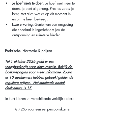
Je hoeft niets te doen. 
Je hoeft niet méér te 
doen, je bent al genoeg. Precies zoals je 
bent, met alles wat er op dit moment in 
en om je heen beweegt.
Luxe ervaring.
 Geniet van een omgeving 
die speciaal is ingericht om jou de 
ontspanning en ruimte te bieden.
Praktische informatie & prijzen
Tot 1 oktober 2026 geldt er een 
vroegboekprijs voor deze retraite. Bekijk de 
boekinspagina voor meer informatie. Zodra 
er 10 deelnemers hebben geboekt gelden de 
reguliere prijzen.  Het maximale aantal 
deelnemers is 15.
Je kunt kiezen uit verschillende verblijfsopties:
	€ 725,- voor een eenpersoonskamer